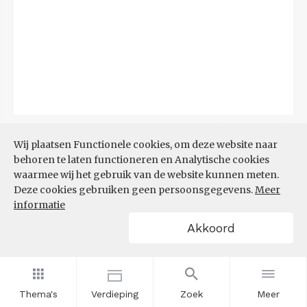
Bron:
CBS
(04-08-2026)
Wij plaatsen Functionele cookies, om deze website naar
behoren te laten functioneren en Analytische cookies
Filters
BIJSTANDSUITKERING PER
waarmee wij het gebruik van de website kunnen meten.
1.000 INWONERS
Deze cookies gebruiken geen persoonsgegevens.
Meer
informatie
Akkoord
Thema's
Verdieping
Zoek
Meer