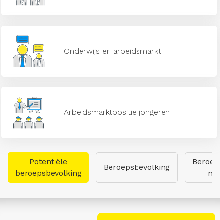
Onderwijs en arbeidsmarkt
Arbeidsmarktpositie jongeren
Potentiële
Beroep
Beroepsbevolking
beroepsbevolking
naa