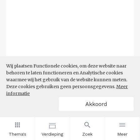
Wij plaatsen Functionele cookies, om deze website naar
behoren te laten functioneren en Analytische cookies
waarmee wij het gebruik van de website kunnen meten.
Deze cookies gebruiken geen persoonsgegevens.
Meer
Bron:
CBS microdata (EBB)
(09-03-2026)
informatie
Akkoord
Filters
AANDEEL NEETS NAAR REGIO
(%)
Thema's
Verdieping
Zoek
Meer