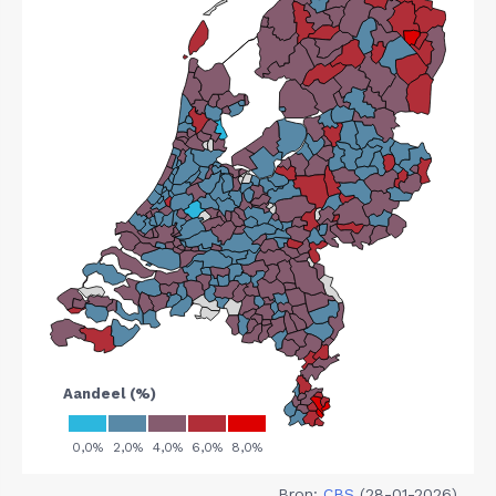
Bron:
CBS
(28-01-2026)