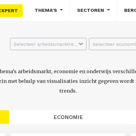
THEMA'S
SECTOREN
BER
EXPERT
Selecteer arbeidsmarktregio
thema’s arbeidsmarkt, economie en onderwijs verschil
n met behulp van visualisaties inzicht gegeven wordt i
trends.
ECONOMIE