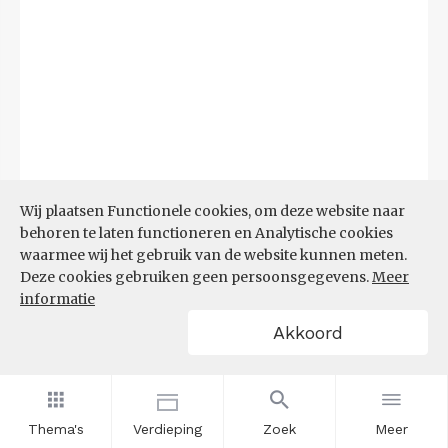
Wij plaatsen Functionele cookies, om deze website naar
behoren te laten functioneren en Analytische cookies
waarmee wij het gebruik van de website kunnen meten.
Deze cookies gebruiken geen persoonsgegevens.
Meer
Bron:
CBS microdata (EBB)
(09-03-2026)
informatie
Akkoord
Filters
AANDEEL NEETS NAAR REGIO
(%)
Thema's
Verdieping
Zoek
Meer