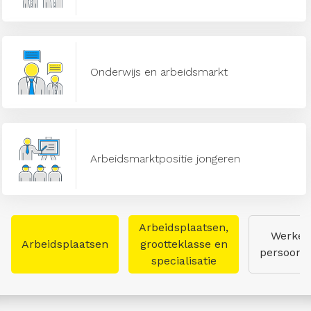
Onderwijs en arbeidsmarkt
Arbeidsmarktpositie jongeren
Arbeidsplaatsen,
Werken
Arbeidsplaatsen
grootteklasse en
persoon
specialisatie