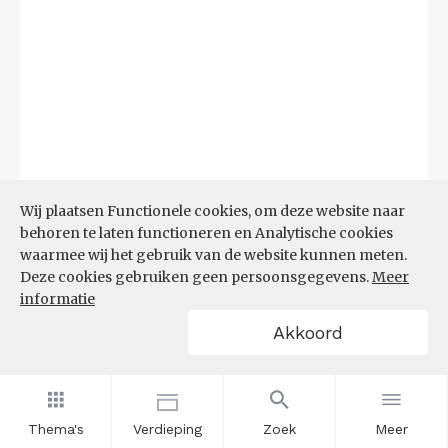
Wij plaatsen Functionele cookies, om deze website naar
behoren te laten functioneren en Analytische cookies
waarmee wij het gebruik van de website kunnen meten.
Deze cookies gebruiken geen persoonsgegevens.
Meer
informatie
Akkoord
Bron:
CBS microdata (EBB)
(09-03-2026)
Filters
AANDEEL NEETS NAAR REGIO
(%)
Thema's
Verdieping
Zoek
Meer