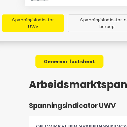
Spanningsindicator
Spanningsindicator n
UWV
beroep
Genereer factsheet
Arbeidsmarktspann
Spanningsindicator UWV
ONTWIKKELING SPANNINGSINDIC