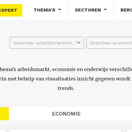
THEMA'S
SECTOREN
BER
EXPERT
Selecteer arbeidsmarktregio
thema’s arbeidsmarkt, economie en onderwijs verschil
n met behulp van visualisaties inzicht gegeven wordt i
trends.
ECONOMIE