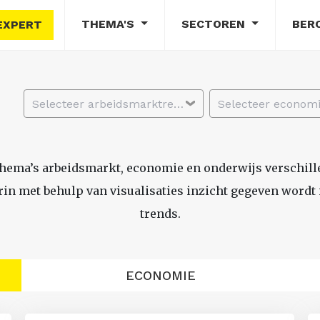
THEMA'S
SECTOREN
BER
EXPERT
Selecteer arbeidsmarktregio
thema’s arbeidsmarkt, economie en onderwijs verschil
n met behulp van visualisaties inzicht gegeven wordt i
trends.
ECONOMIE