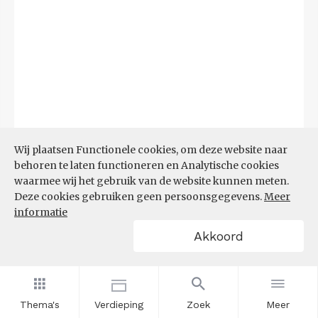
Wij plaatsen Functionele cookies, om deze website naar
behoren te laten functioneren en Analytische cookies
waarmee wij het gebruik van de website kunnen meten.
Deze cookies gebruiken geen persoonsgegevens.
Meer
informatie
Akkoord
Bron:
CBS microdata (EBB)
(09-03-2026)
Filters
AANDEEL NEETS NAAR REGIO
(%)
Thema's
Verdieping
Zoek
Meer