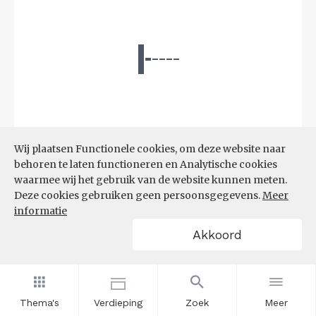
Wij plaatsen Functionele cookies, om deze website naar
behoren te laten functioneren en Analytische cookies
waarmee wij het gebruik van de website kunnen meten.
Bron:
CBS microdata (EBB)
(09-03-2026)
Deze cookies gebruiken geen persoonsgegevens.
Meer
informatie
Filters
Akkoord
AANDEEL NEETS NAAR REGIO
(%)
Thema's
Verdieping
Zoek
Meer