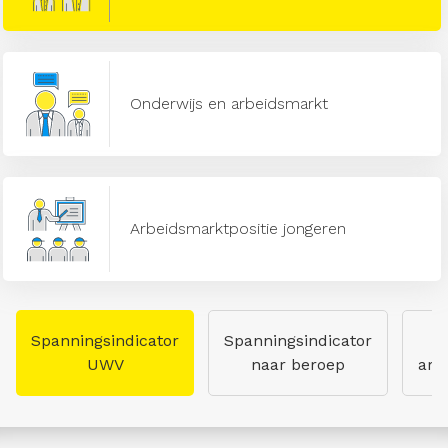
Onderwijs en arbeidsmarkt
Arbeidsmarktpositie jongeren
Spanningsindicator
Spanningsindicator
UWV
naar beroep
arb