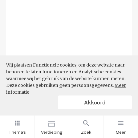
Wij plaatsen Functionele cookies, om deze website naar
Bron:
CBS microdata (EBB)
(09-03-2026)
behoren te laten functioneren en Analytische cookies
waarmee wij het gebruik van de website kunnen meten.
Filters
Deze cookies gebruiken geen persoonsgegevens.
Meer
AANDEEL NEETS NAAR REGIO
informatie
(%)
Akkoord
Thema's
Verdieping
Zoek
Meer