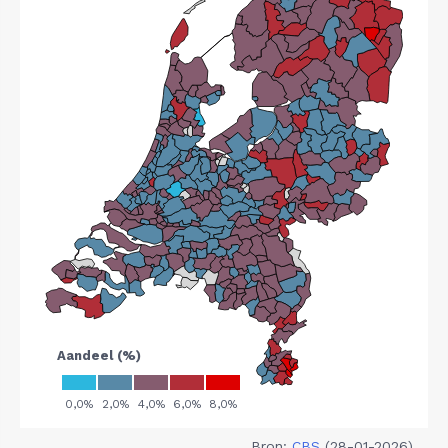
Bron:
CBS
(28-01-2026)