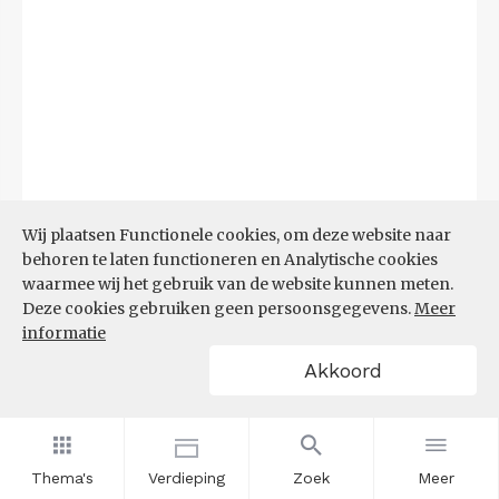
Wij plaatsen Functionele cookies, om deze website naar
behoren te laten functioneren en Analytische cookies
waarmee wij het gebruik van de website kunnen meten.
Deze cookies gebruiken geen persoonsgegevens.
Meer
Bron:
CBS microdata (EBB)
(09-03-2026)
informatie
Akkoord
Filters
AANDEEL NEETS NAAR REGIO
(%)
Thema's
Verdieping
Zoek
Meer