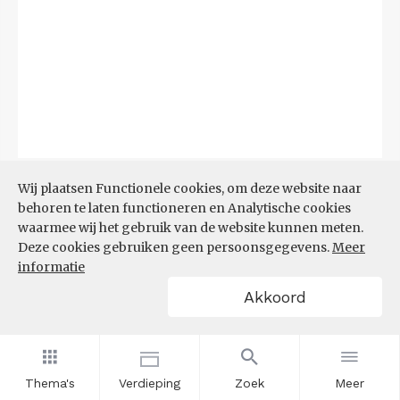
Bron:
CBS
(06-08-2026)
Wij plaatsen Functionele cookies, om deze website naar
behoren te laten functioneren en Analytische cookies
Filters
waarmee wij het gebruik van de website kunnen meten.
TOP 10 REGIO'S MET KLEINSTE
Deze cookies gebruiken geen persoonsgegevens.
Meer
AANDEEL TEKORT AAN
informatie
ARBEIDSKRACHTEN
Akkoord
Thema's
Verdieping
Zoek
Meer