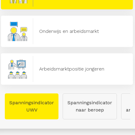
Onderwijs en arbeidsmarkt
Arbeidsmarktpositie jongeren
Spanningsindicator
Spanningsindicator
UWV
naar beroep
arb