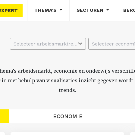
THEMA'S
SECTOREN
BER
EXPERT
Selecteer arbeidsmarktregio
thema’s arbeidsmarkt, economie en onderwijs verschil
n met behulp van visualisaties inzicht gegeven wordt i
trends.
ECONOMIE