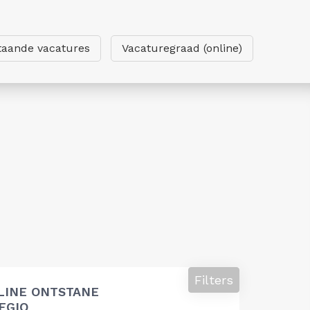
taande vacatures
Vacaturegraad (online)
Filters
LINE ONTSTANE
EGIO