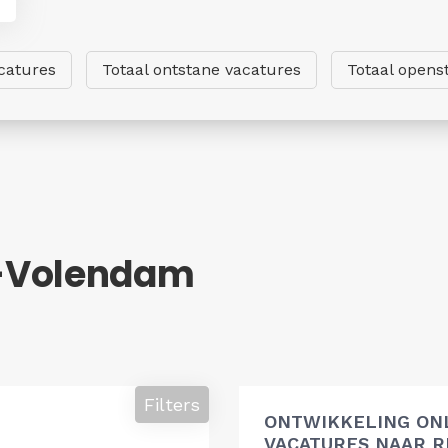
catures
Totaal ontstane vacatures
Totaal opens
-Volendam
Filters
ONTWIKKELING ON
VACATURES NAAR R