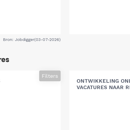
Bron: Jobdigger(03-07-2026)
res
Filters
S
ONTWIKKELING ON
VACATURES NAAR R