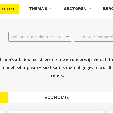
THEMA'S
SECTOREN
BER
EXPERT
Selecteer arbeidsmarktregio
thema’s arbeidsmarkt, economie en onderwijs verschil
n met behulp van visualisaties inzicht gegeven wordt i
trends.
ECONOMIE