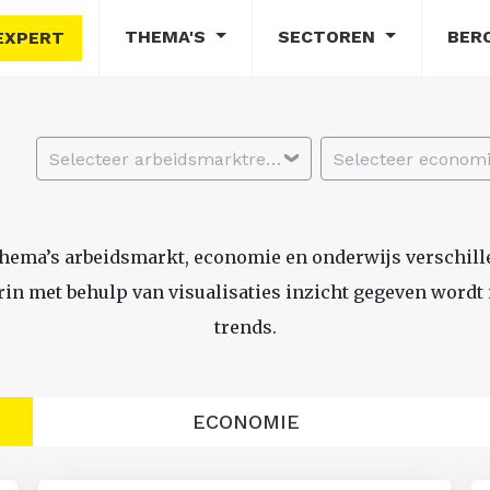
THEMA'S
SECTOREN
BER
EXPERT
Selecteer arbeidsmarktregio
thema’s arbeidsmarkt, economie en onderwijs verschil
n met behulp van visualisaties inzicht gegeven wordt i
trends.
ECONOMIE