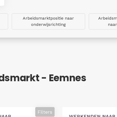
Arbeidsmarktpositie naar
Arbeidsm
onderwijsrichting
naar
idsmarkt - Eemnes
Filters
NAAR
WERKENDEN NAAR 