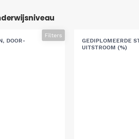
nderwijsniveau
Filters
, DOOR-
GEDIPLOMEERDE S
UITSTROOM (%)