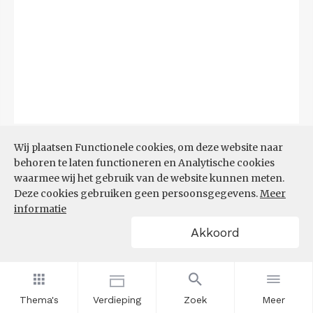
Bron:
CBS
(06-08-2026)
Wij plaatsen Functionele cookies, om deze website naar
behoren te laten functioneren en Analytische cookies
Filters
waarmee wij het gebruik van de website kunnen meten.
TOP 10 REGIO'S MET KLEINSTE
Deze cookies gebruiken geen persoonsgegevens.
Meer
AANDEEL TEKORT AAN
informatie
ARBEIDSKRACHTEN
Akkoord
Thema's
Verdieping
Zoek
Meer