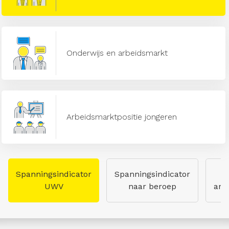
Onderwijs en arbeidsmarkt
Arbeidsmarktpositie jongeren
Spanningsindicator
Spanningsindicator
UWV
naar beroep
arb