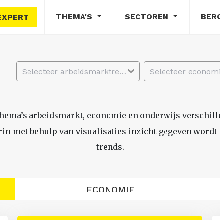
THEMA'S
SECTOREN
BER
EXPERT
Selecteer arbeidsmarktregio
thema’s arbeidsmarkt, economie en onderwijs verschil
n met behulp van visualisaties inzicht gegeven wordt i
trends.
ECONOMIE