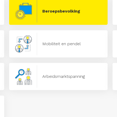
Beroepsbevolking
Mobiliteit en pendel
Arbeidsmarktspanning