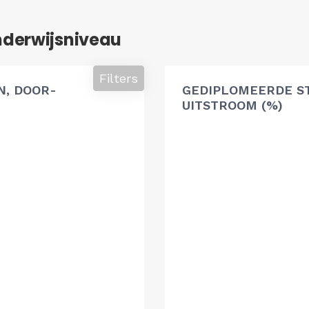
nderwijsniveau
Filters
, DOOR-
GEDIPLOMEERDE S
UITSTROOM (%)