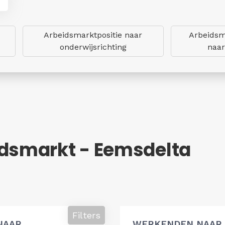
Arbeidsmarktpositie naar
Arbeidsm
onderwijsrichting
naar
idsmarkt - Eemsdelta
Filters
NAAR
WERKENDEN NAAR 