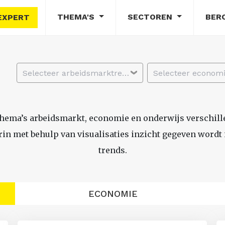
THEMA'S
SECTOREN
BER
EXPERT
Selecteer arbeidsmarktregio
thema’s arbeidsmarkt, economie en onderwijs verschil
n met behulp van visualisaties inzicht gegeven wordt i
trends.
ECONOMIE