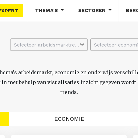
THEMA'S
SECTOREN
BER
EXPERT
Selecteer arbeidsmarktregio
thema’s arbeidsmarkt, economie en onderwijs verschil
n met behulp van visualisaties inzicht gegeven wordt i
trends.
ECONOMIE