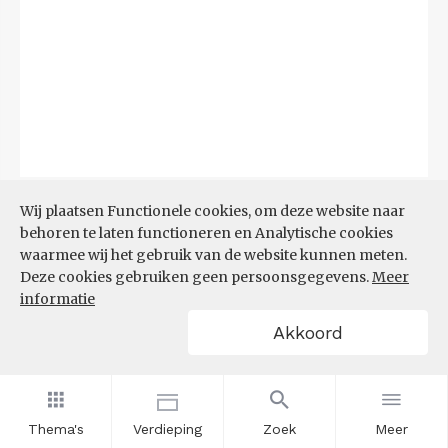
Bron:
CBS
(06-08-2026)
Wij plaatsen Functionele cookies, om deze website naar
behoren te laten functioneren en Analytische cookies
Filters
waarmee wij het gebruik van de website kunnen meten.
TOP 10 REGIO'S MET KLEINSTE
Deze cookies gebruiken geen persoonsgegevens.
Meer
AANDEEL TEKORT AAN
informatie
ARBEIDSKRACHTEN
Akkoord
Thema's
Verdieping
Zoek
Meer