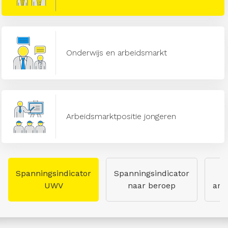
Onderwijs en arbeidsmarkt
Arbeidsmarktpositie jongeren
Spanningsindicator
Spanningsindicator
UWV
naar beroep
arb