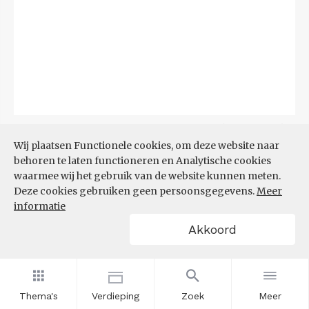
Bron:
CBS
(04-08-2026)
Wij plaatsen Functionele cookies, om deze website naar
behoren te laten functioneren en Analytische cookies
Filters
BIJSTANDSUITKERING PER
waarmee wij het gebruik van de website kunnen meten.
1.000 INWONERS
Deze cookies gebruiken geen persoonsgegevens.
Meer
informatie
Akkoord
Thema's
Verdieping
Zoek
Meer