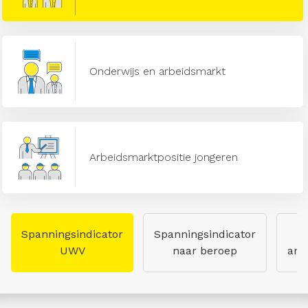
Onderwijs en arbeidsmarkt
Arbeidsmarktpositie jongeren
Spanningsindicator
Spanningsindicator
UWV
naar beroep
arb