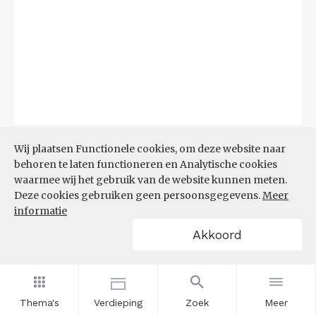
Bron:
CBS
(06-08-2026)
Wij plaatsen Functionele cookies, om deze website naar
behoren te laten functioneren en Analytische cookies
Filters
waarmee wij het gebruik van de website kunnen meten.
TOP 10 REGIO'S MET KLEINSTE
Deze cookies gebruiken geen persoonsgegevens.
Meer
AANDEEL TEKORT AAN
informatie
ARBEIDSKRACHTEN
Akkoord
Thema's
Verdieping
Zoek
Meer