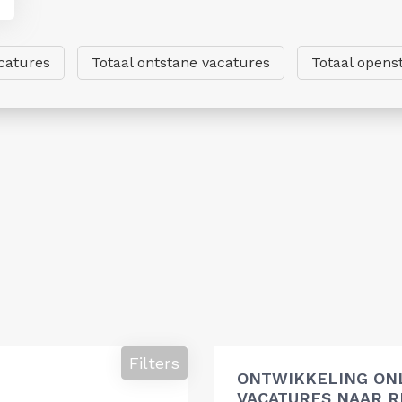
catures
Totaal ontstane vacatures
Totaal opens
Filters
ONTWIKKELING ON
VACATURES NAAR R