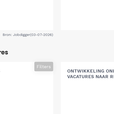
Bron: Jobdigger(03-07-2026)
res
Filters
S
ONTWIKKELING ON
VACATURES NAAR R