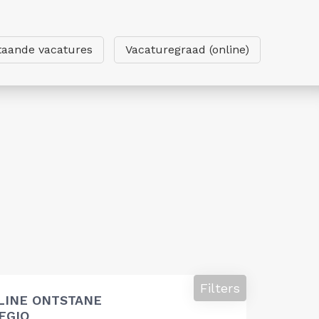
taande vacatures
Vacaturegraad (online)
Filters
LINE ONTSTANE
EGIO