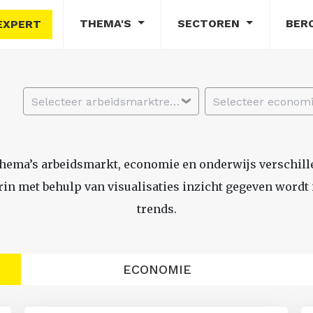
THEMA'S
SECTOREN
BER
EXPERT
Selecteer arbeidsmarktregio
thema’s arbeidsmarkt, economie en onderwijs verschil
n met behulp van visualisaties inzicht gegeven wordt i
trends.
ECONOMIE