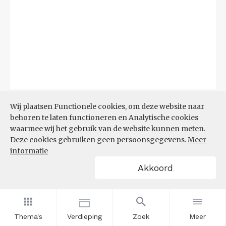
Bron:
CBS
(06-08-2026)
Wij plaatsen Functionele cookies, om deze website naar
behoren te laten functioneren en Analytische cookies
Filters
waarmee wij het gebruik van de website kunnen meten.
TOP 10 REGIO'S MET KLEINSTE
Deze cookies gebruiken geen persoonsgegevens.
Meer
AANDEEL TEKORT AAN
informatie
ARBEIDSKRACHTEN
Akkoord
Thema's
Verdieping
Zoek
Meer