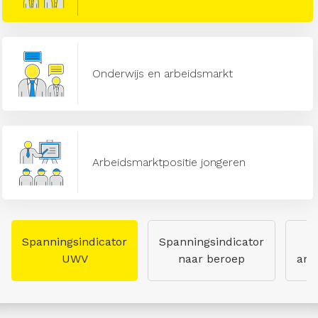
Onderwijs en arbeidsmarkt
Arbeidsmarktpositie jongeren
Spanningsindicator
Spanningsindicator
UWV
naar beroep
arb