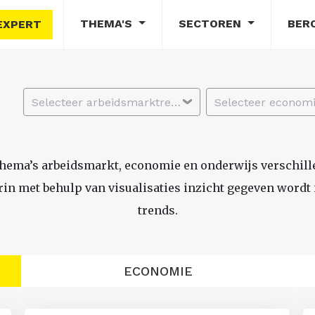
THEMA'S
SECTOREN
BER
EXPERT
Selecteer arbeidsmarktregio
thema’s arbeidsmarkt, economie en onderwijs verschil
n met behulp van visualisaties inzicht gegeven wordt i
trends.
ECONOMIE