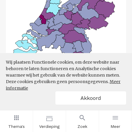
Wij plaatsen Functionele cookies, om deze website naar
behoren te laten functioneren en Analytische cookies
waarmee wij het gebruik van de website kunnen meten.
Deze cookies gebruiken geen persoonsgegevens.
Meer
informatie
Bron:
UWV
(08-06-2026)
Akkoord
Filters
ONTWIKKELING ONTSTANE
VACATURES NAAR REGIO T.O.V.
VORIG KWARTAAL (%)
Thema's
Verdieping
Zoek
Meer