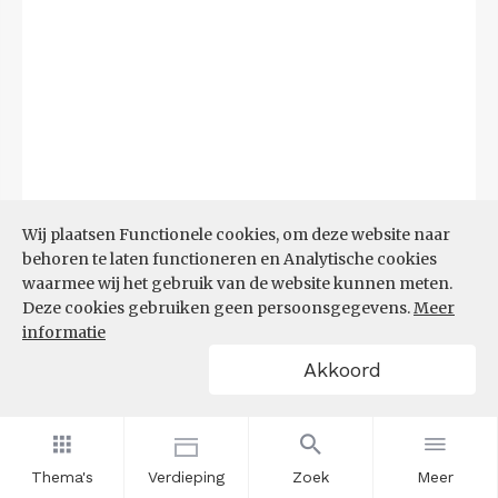
Wij plaatsen Functionele cookies, om deze website naar
behoren te laten functioneren en Analytische cookies
waarmee wij het gebruik van de website kunnen meten.
Deze cookies gebruiken geen persoonsgegevens.
Meer
informatie
Akkoord
Bron:
CBS microdata (EBB)
(09-03-2026)
Filters
AANDEEL NEETS NAAR REGIO
(%)
Thema's
Verdieping
Zoek
Meer