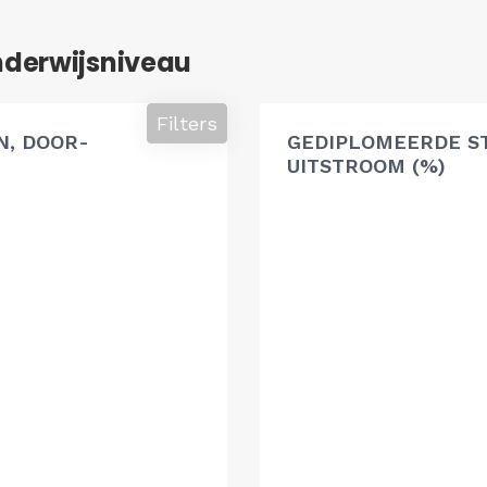
nderwijsniveau
Filters
, DOOR-
GEDIPLOMEERDE S
UITSTROOM (%)