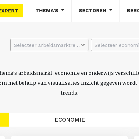
THEMA'S
SECTOREN
BER
EXPERT
Selecteer arbeidsmarktregio
thema’s arbeidsmarkt, economie en onderwijs verschil
n met behulp van visualisaties inzicht gegeven wordt i
trends.
ECONOMIE