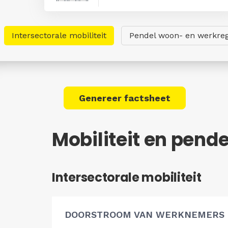
Intersectorale mobiliteit
Pendel woon- en werkreg
Genereer factsheet
Mobiliteit en pend
Intersectorale mobiliteit
DOORSTROOM VAN WERKNEMERS