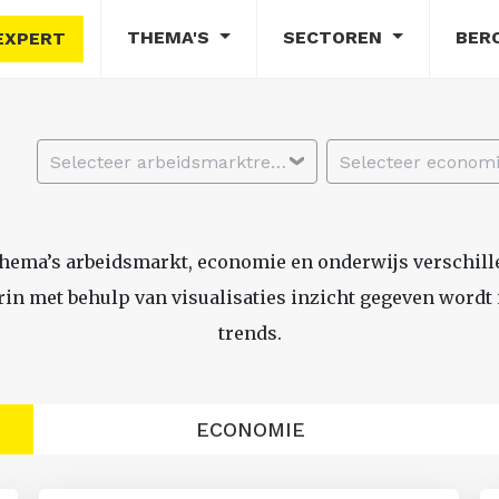
THEMA'S
SECTOREN
BER
EXPERT
Selecteer arbeidsmarktregio
thema’s arbeidsmarkt, economie en onderwijs verschil
n met behulp van visualisaties inzicht gegeven wordt i
trends.
ECONOMIE