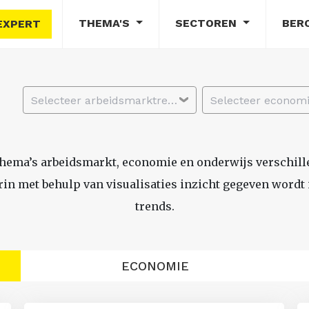
THEMA'S
SECTOREN
BER
EXPERT
Selecteer arbeidsmarktregio
thema’s arbeidsmarkt, economie en onderwijs verschil
n met behulp van visualisaties inzicht gegeven wordt i
trends.
ECONOMIE