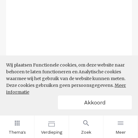
Wij plaatsen Functionele cookies, om deze website naar
behoren te laten functioneren en Analytische cookies
waarmee wij het gebruik van de website kunnen meten.
Deze cookies gebruiken geen persoonsgegevens.
Meer
Bron:
CBS microdata (EBB)
(09-03-2026)
informatie
Akkoord
Filters
AANDEEL NEETS NAAR REGIO
(%)
Thema's
Verdieping
Zoek
Meer