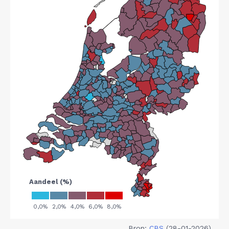
Bron:
CBS
(28-01-2026)