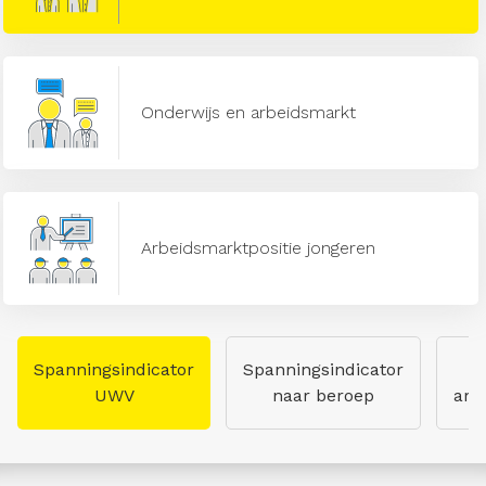
Onderwijs en arbeidsmarkt
Arbeidsmarktpositie jongeren
Spanningsindicator
Spanningsindicator
UWV
naar beroep
arb