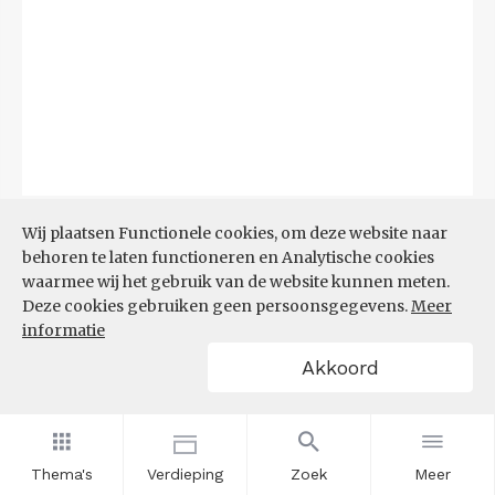
Bron:
CBS
(06-08-2026)
Wij plaatsen Functionele cookies, om deze website naar
behoren te laten functioneren en Analytische cookies
Filters
waarmee wij het gebruik van de website kunnen meten.
TOP 10 REGIO'S MET KLEINSTE
Deze cookies gebruiken geen persoonsgegevens.
Meer
AANDEEL TEKORT AAN
informatie
ARBEIDSKRACHTEN
Akkoord
Thema's
Verdieping
Zoek
Meer