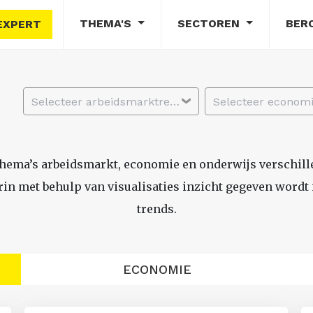
THEMA'S
SECTOREN
BER
EXPERT
Selecteer arbeidsmarktregio
thema’s arbeidsmarkt, economie en onderwijs verschil
n met behulp van visualisaties inzicht gegeven wordt i
trends.
ECONOMIE