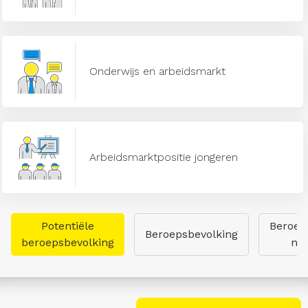
Onderwijs en arbeidsmarkt
Arbeidsmarktpositie jongeren
Potentiële
Beroep
Beroepsbevolking
beroepsbevolking
naa