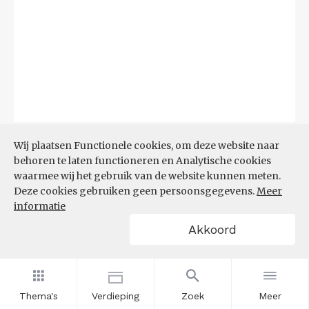
Bron:
CBS
(06-08-2026)
Wij plaatsen Functionele cookies, om deze website naar
behoren te laten functioneren en Analytische cookies
Filters
waarmee wij het gebruik van de website kunnen meten.
TOP 10 REGIO'S MET KLEINSTE
Deze cookies gebruiken geen persoonsgegevens.
Meer
AANDEEL TEKORT AAN
informatie
ARBEIDSKRACHTEN
Akkoord
Thema's
Verdieping
Zoek
Meer