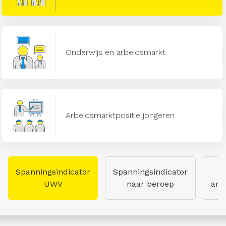
Onderwijs en arbeidsmarkt
Arbeidsmarktpositie jongeren
Spanningsindicator
Spanningsindicator
UWV
naar beroep
arb