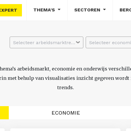
THEMA'S
SECTOREN
BER
EXPERT
Selecteer arbeidsmarktregio
thema’s arbeidsmarkt, economie en onderwijs verschil
n met behulp van visualisaties inzicht gegeven wordt i
trends.
ECONOMIE