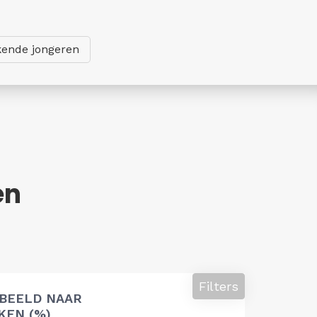
ende jongeren
en
Filters
 BEELD NAAR
EN (%)