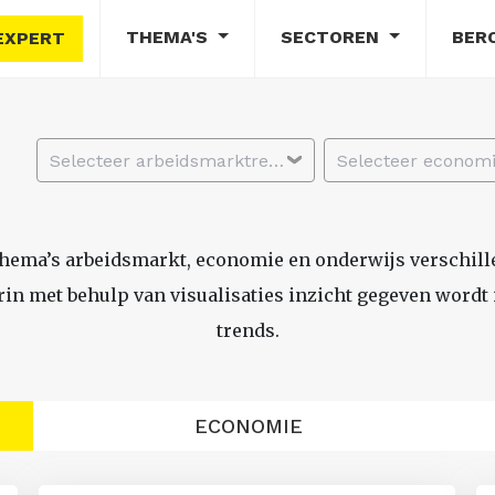
THEMA'S
SECTOREN
BER
EXPERT
Selecteer arbeidsmarktregio
thema’s arbeidsmarkt, economie en onderwijs verschil
n met behulp van visualisaties inzicht gegeven wordt i
trends.
ECONOMIE