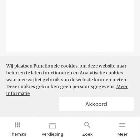
Bron:
CBS
(04-08-2026)
Wij plaatsen Functionele cookies, om deze website naar
behoren te laten functioneren en Analytische cookies
Filters
BIJSTANDSUITKERING PER
waarmee wij het gebruik van de website kunnen meten.
1.000 INWONERS
Deze cookies gebruiken geen persoonsgegevens.
Meer
informatie
Akkoord
Thema's
Verdieping
Zoek
Meer