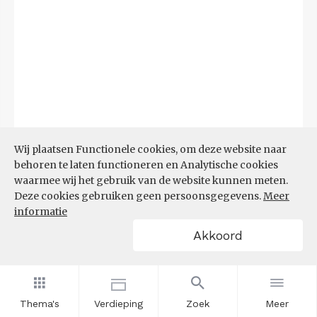
Wij plaatsen Functionele cookies, om deze website naar
behoren te laten functioneren en Analytische cookies
waarmee wij het gebruik van de website kunnen meten.
Deze cookies gebruiken geen persoonsgegevens.
Meer
informatie
Akkoord
Bron:
CBS microdata (EBB)
(09-03-2026)
Filters
AANDEEL NEETS NAAR REGIO
(%)
Thema's
Verdieping
Zoek
Meer