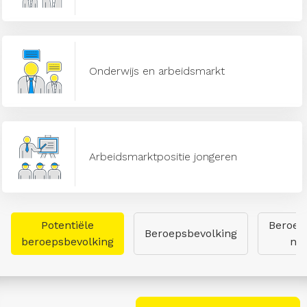
Onderwijs en arbeidsmarkt
Arbeidsmarktpositie jongeren
Potentiële
Beroep
Beroepsbevolking
beroepsbevolking
naa