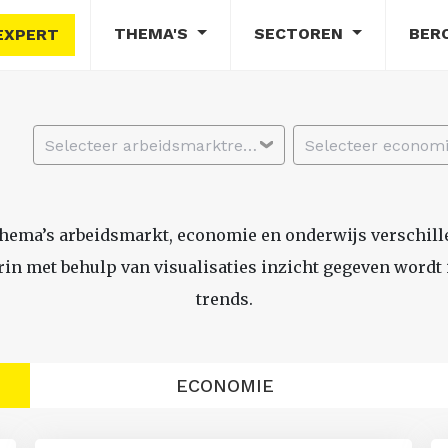
THEMA'S
SECTOREN
BER
EXPERT
Selecteer arbeidsmarktregio
thema’s arbeidsmarkt, economie en onderwijs verschil
n met behulp van visualisaties inzicht gegeven wordt i
trends.
ECONOMIE