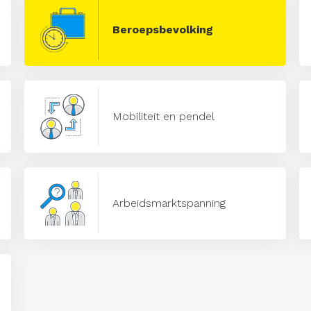
Beroepsbevolking
Mobiliteit en pendel
Arbeidsmarktspanning