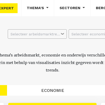
THEMA'S
SECTOREN
BER
EXPERT
Selecteer arbeidsmarktregio
thema’s arbeidsmarkt, economie en onderwijs verschil
n met behulp van visualisaties inzicht gegeven wordt i
trends.
ECONOMIE