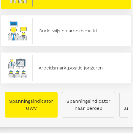
Onderwijs en arbeidsmarkt
Arbeidsmarktpositie jongeren
Spanningsindicator
Spanningsindicator
UWV
naar beroep
arb