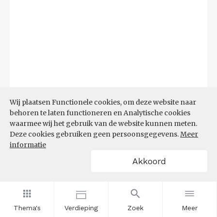
Wij plaatsen Functionele cookies, om deze website naar
behoren te laten functioneren en Analytische cookies
waarmee wij het gebruik van de website kunnen meten.
Deze cookies gebruiken geen persoonsgegevens.
Meer
informatie
Bron:
UWV
(20-07-2026)
Akkoord
Filters
WW-UITKERINGEN NAAR
BEROEPSKLASSE
Thema's
Verdieping
Zoek
Meer