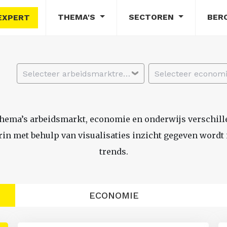
THEMA'S
SECTOREN
BER
EXPERT
Selecteer arbeidsmarktregio
thema’s arbeidsmarkt, economie en onderwijs verschil
n met behulp van visualisaties inzicht gegeven wordt i
trends.
ECONOMIE