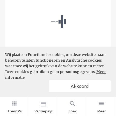
Wij plaatsen Functionele cookies, om deze website naar
behoren te laten functioneren en Analytische cookies
waarmee wij het gebruik van de website kunnen meten.
Bron:
CBS microdata (EBB)
(09-03-2026)
Deze cookies gebruiken geen persoonsgegevens.
Meer
informatie
Filters
Akkoord
AANDEEL NEETS NAAR REGIO
(%)
Thema's
Verdieping
Zoek
Meer