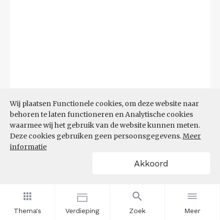
Wij plaatsen Functionele cookies, om deze website naar
behoren te laten functioneren en Analytische cookies
waarmee wij het gebruik van de website kunnen meten.
Deze cookies gebruiken geen persoonsgegevens.
Meer
informatie
Akkoord
Bron:
CBS microdata (EBB)
(09-03-2026)
Filters
AANDEEL NEETS NAAR REGIO
(%)
Thema's
Verdieping
Zoek
Meer